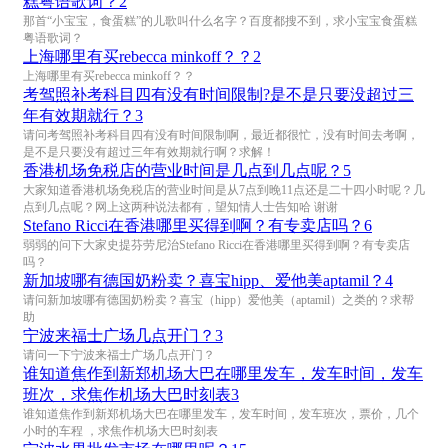
糕粤语歌词？
2
那首“小宝宝，食蛋糕”的儿歌叫什么名字？百度都搜不到，求小宝宝食蛋糕
粤语歌词？
上海哪里有买rebecca minkoff？？
2
上海哪里有买rebecca minkoff？？
考驾照补考科目四有没有时间限制?是不是只要没超过三
年有效期就行？
3
请问考驾照补考科目四有没有时间限制啊，最近都很忙，没有时间去考啊，
是不是只要没有超过三年有效期就行啊？求解！
香港机场免税店的营业时间是几点到几点呢？
5
大家知道香港机场免税店的营业时间是从7点到晚11点还是二十四小时呢？几
点到几点呢？网上这两种说法都有，望知情人士告知哈 谢谢
Stefano Ricci在香港哪里买得到啊？有专卖店吗？
6
弱弱的问下大家史提芬劳尼治Stefano Ricci在香港哪里买得到啊？有专卖店
吗？
新加坡哪有德国奶粉卖？喜宝hipp、爱他美aptamil？
4
请问新加坡哪有德国奶粉卖？喜宝（hipp）爱他美（aptamil）之类的？求帮
助
宁波来福士广场几点开门？
3
请问一下宁波来福士广场几点开门？
谁知道焦作到新郑机场大巴在哪里发车，发车时间，发车
班次，求焦作机场大巴时刻表
3
谁知道焦作到新郑机场大巴在哪里发车，发车时间，发车班次，票价，几个
小时的车程 ，求焦作机场大巴时刻表