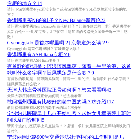
专柜的地方？
14
请问下深圳哪里有ysl彩妆专柜？或者深圳哪里有YSL圣罗兰彩妆专柜的地
方？
香港哪里买NB的鞋子？New Balance新百伦
23
请问香港哪里买New Balance新百伦的鞋子？比较多款式的！求问香港哪里有
卖新百伦~~~~朋友过去，让帮忙带！请知道的各路美女帅哥告诉一声！感
激！
Gyeonggi-do 是首尔哪里啊？| 京畿道怎么读？
9
Gyeonggi-do 是首尔哪里啊？|京畿道怎么读？
香港哪里有ASH Italia专柜？
6
请问香港哪里有ASH Italia专柜？
有首歌的歌词是：随浪随风飘荡，随着一生里的浪。这首
歌叫什么名字啊？随风飘荡是什么歌？
9
有首歌的歌词是：随浪随风飘荡，随着一生里的浪。这首歌叫什么名字啊？
随风飘荡是什么歌？
天津大韩庄骨科医院正骨如何啊？想去看看啊
42
天津大韩庄骨科医院正骨如何啊？想去看看啊
敢问福州哪里有比较好的老中医的吗？求介绍
117
敢问福州哪里有比较好的老中医的吗？求介绍
宁波妇儿医院早上几点开始挂号？求妇女儿童医院上班时
间以及门诊时间
5
请问宁波妇儿医院早上几点挂号？？谢谢，求妇女儿童医院上班时间以及门
诊时间
宁波丽园北路900号交通违法处理中心的工作时间是几