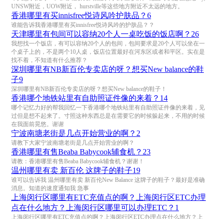
UNSW附近，UOW附近， hurstville等这些地方附近不太远的地方。
香港哪里有买innisfree悦诗风吟护肤品？
6
谁能告诉我香港哪里有买innisfree悦诗风吟的护肤品？？
天津哪里有包间可以容纳20个人一桌吃饭的饭店啊？
26
我想找一个饭店，有可以容纳20个人的包间，包间要求是20个人可以坐在一
个桌子上的，不是两个10人桌，饭店位置最好在河东区或者和平区。实在是
找不着，不知道有什么推荐？
深圳哪里有NB新百伦专卖店的呀？想买New balance的鞋
子
9
深圳哪里有NB新百伦专卖店的呀？想买New balance的鞋子！
香港哪个地铁站里有自助照证件像的来着？
14
哪个记忆力好的帮我回忆一下香港哪个地铁站里有自助照证件像的来着，见
过但是想不起来了。寸照这种东西总是在需要它的时候躲起来，不用的时候
在我面前晃悠。谢谢
宁波南塘老街是几点开始营业的啊？
2
请教下大家宁波南塘老街是几点开始营业的啊？
香港哪里有售Beaba Babycook辅食机？
23
请教：香港哪里有售Beaba Babycook辅食机？谢谢！
温州哪里有卖 新百伦 这牌子的鞋子
19
谁可以告诉我 温州哪里有卖 新百伦New Balance 这牌子的鞋子？最好是准确
消息。知道的速度通知我 急事
上海闵行区哪里有ETC充值点的啊？上海闵行区ETC办理
点在什么地方？上海闵行区哪里可以办理ETC？
1
上海闵行区哪里有ETC充值点的啊？上海闵行区ETC办理点在什么地方？上