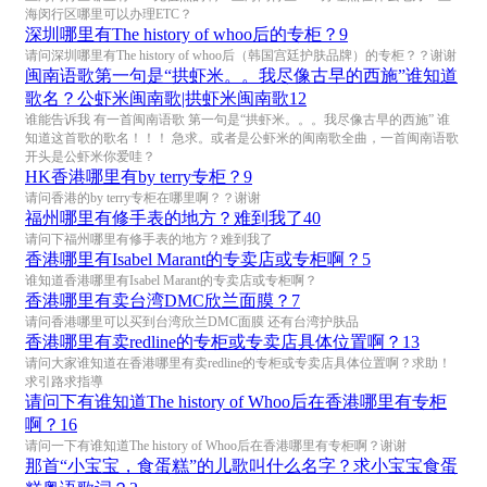
海闵行区哪里可以办理ETC？
深圳哪里有The history of whoo后的专柜？
9
请问深圳哪里有The history of whoo后（韩国宫廷护肤品牌）的专柜？？谢谢
闽南语歌第一句是“拱虾米。。我尽像古早的西施”谁知道
歌名？公虾米闽南歌|拱虾米闽南歌
12
谁能告诉我 有一首闽南语歌 第一句是“拱虾米。。。我尽像古早的西施” 谁
知道这首歌的歌名！！！ 急求。或者是公虾米的闽南歌全曲，一首闽南语歌
开头是公虾米你爱哇？
HK香港哪里有by terry专柜？
9
请问香港的by terry专柜在哪里啊？？谢谢
福州哪里有修手表的地方？难到我了
40
请问下福州哪里有修手表的地方？难到我了
香港哪里有Isabel Marant的专卖店或专柜啊？
5
谁知道香港哪里有Isabel Marant的专卖店或专柜啊？
香港哪里有卖台湾DMC欣兰面膜？
7
请问香港哪里可以买到台湾欣兰DMC面膜 还有台湾护肤品
香港哪里有卖redline的专柜或专卖店具体位置啊？
13
请问大家谁知道在香港哪里有卖redline的专柜或专卖店具体位置啊？求助！
求引路求指導
请问下有谁知道The history of Whoo后在香港哪里有专柜
啊？
16
请问一下有谁知道The history of Whoo后在香港哪里有专柜啊？谢谢
那首“小宝宝，食蛋糕”的儿歌叫什么名字？求小宝宝食蛋