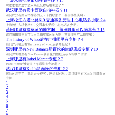
宁波水果批发市场在哪里呢？
15
有谁谁谁知道宁波水果批发市场在哪里了？
武汉哪里有卖卡西欧自拍神器？
11
请问武汉有卖自拍神器的么？卡西欧那个，要去哪里买啊？
上海松江方塔北路619 交通事务受理中心电话多少呀？
4
上海松江方塔北路619 交通事务受理中心电话多少呀？
莆田哪里有摘草莓的地方啊、莆田哪里可以摘草莓？
15
请问莆田哪里有可以自己摘草莓的地方啊、莆田哪里可以摘草莓？
The history of Whoo后在广州哪里有专柜？
4
请问广州哪里有The history of whoo后的专柜呢？
深圳哪里有New Balance新百伦的旗舰店或专柜？
10
请问深圳哪里有New Balance新百伦的旗舰店或专柜啊？谢谢
上海哪里有Isabel Marant专柜？
7
Isabel Marant 谁知道上海哪里有专柜啊？
武汉哪里有Kiehls科颜氏的专柜？
2
擦脸的用完了，我是去专柜买，还是 找代购，武汉哪里有 Kiehls 科颜氏 的
专柜
1
2
3
4
5
6
7
8