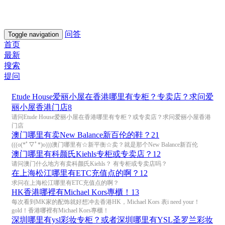
问答
Toggle navigation
首页
最新
搜索
提问
Etude House爱丽小屋在香港哪里有专柜？专卖店？求问爱
丽小屋香港门店
8
请问Etude House爱丽小屋在香港哪里有专柜？或专卖店？求问爱丽小屋香港
门店
澳门哪里有卖New Balance新百伦的鞋？
21
(((o(*ﾟ▽ﾟ*)o)))澳门哪里有☆新平衡☆卖？就是那个New Balance新百伦
澳门哪里有科颜氏Kiehls专柜或专卖店？
12
请问澳门什么地方有卖科颜氏Kiehls？ 有专柜或专卖店吗？
在上海松江哪里有ETC充值点的啊？
12
求问在上海松江哪里有ETC充值点的啊？
HK香港哪裡有Michael Kors專櫃！
13
每次看到MK家的配饰就好想冲去香港HK，Michael Kors 表i need your！
gold！香港哪裡有Michael Kors專櫃！
深圳哪里有ysl彩妆专柜？或者深圳哪里有YSL圣罗兰彩妆