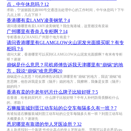
点，中午休息吗？
12
求助，宁波丽园北路900号交通违法处理中心的工作时间，中午休息吗？下午
几点上班，几点下班？
香港哪有卖LAMY凌美钢笔？
4
请问香港哪里有卖LAMY凌美钢笔？我住海港城，这里都没有卖诶
广州哪里有香奈儿专柜啊？
14
专柜香奈儿CHANEL广州那个地方有卖？
请问香港哪里有GLAMGLOW火山泥发光面膜买呢？有专
柜吗？
6
请问大家，香港哪里可以买到GLAMGLOW火山泥发光面膜啊？有米有专柜
呀？谢谢
崩锅是什么意思？司机师傅告诉我天津哪里有“崩锅”的地
方，我说“崩锅”啥意思啊
20
崩锅是什么意思？司机师傅告诉我天津哪里有“崩锅”的地方，我说“崩锅”啥
意思啊，他告诉我是女票（隔开）娼的地方，我擦咧，我像是女票（隔开）
娼的吗？
香港有卖的中老年钙片什么牌子比较好呀？
5
在香港，给爸妈买钙片，什么牌子比较好呀？中年人补钙防骨质酥松什么
的。求助！
石狮服装城到晋江动车站的公交车每隔多久有一班？
7
有谁知道石狮服装城到晋江动车站的公交车每隔多久有一班？到晋江动车站
大概要多久？谢谢先
悉尼哪里有靠谱的华人牙医诊所？
32
本人急求找到一个靠谱 性价比高点的华人牙医诊所。 范围可以是在悉尼city,