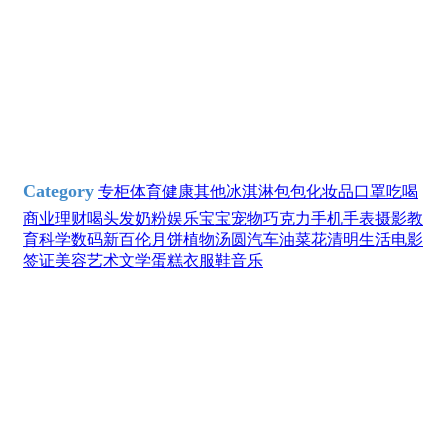
Category
专柜
体育
健康
其他
冰淇淋
包包
化妆品
口罩
吃喝
商业理财
喝
头发
奶粉
娱乐
宝宝
宠物
巧克力
手机
手表
摄影
教
育科学
数码
新百伦
月饼
植物
汤圆
汽车
油菜花
清明
生活
电影
签证
美容
艺术文学
蛋糕
衣服
鞋
音乐