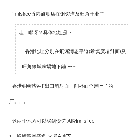
innisfree香港旗舰店在铜锣湾及旺角开业了
哇，哪呀？具体地址是？
香港地址分別在銅鑼灣恩平道(希慎廣場對面)及
旺角銀城廣場地下鋪 ~~~
香港铜锣湾站F出口斜对面一间外面全是叶子的
店。。。
这两个地方可以买到悦诗风吟Innisfree：
1、铜锣湾恩平道 54号A地下