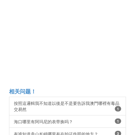
相关问题！
按照這邏輯我不知道以後是不是要告訴我澳門哪裡有毒品
交易然
1
海口哪里有阿玛尼的表带换吗？
1
有谁知道舟山长峙哪里有在拍证件照的地方？
3