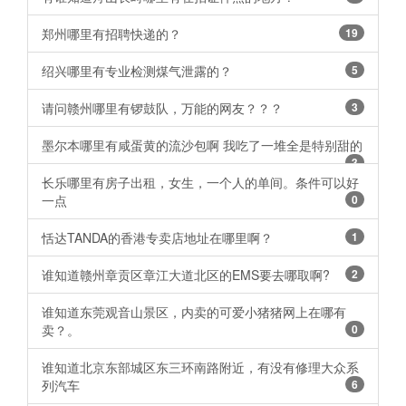
郑州哪里有招聘快递的？
19
绍兴哪里有专业检测煤气泄露的？
5
请问赣州哪里有锣鼓队，万能的网友？？？
3
墨尔本哪里有咸蛋黄的流沙包啊 我吃了一堆全是特别甜的
3
长乐哪里有房子出租，女生，一个人的单间。条件可以好
一点
0
恬达TANDA的香港专卖店地址在哪里啊？
1
谁知道赣州章贡区章江大道北区的EMS要去哪取啊?
2
谁知道东莞观音山景区，内卖的可爱小猪猪网上在哪有
卖？。
0
谁知道北京东部城区东三环南路附近，有没有修理大众系
列汽车
6