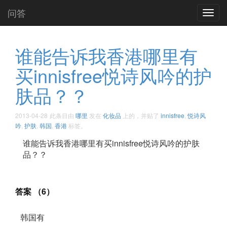
问答
Toggl
navig
谁能告诉我香港哪里有
买innisfree悦诗风吟的护
肤品？？
2013-04-28
此条目由
哪里
发在
化妆品
上的，并贴了
innisfree
,
悦诗风
吟
,
护肤
,
韩国
,
香港
标签。
谁能告诉我香港哪里有买innisfree悦诗风吟的护肤
品？？
答案 （6）
韩国有