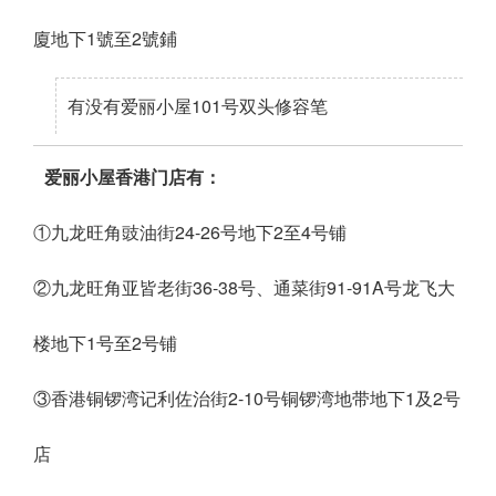
廈地下1號至2號鋪
有没有爱丽小屋101号双头修容笔
爱丽小屋香港门店有：
①九龙旺角豉油街24-26号地下2至4号铺
②九龙旺角亚皆老街36-38号、通菜街91-91A号龙飞大
楼地下1号至2号铺
③香港铜锣湾记利佐治街2-10号铜锣湾地带地下1及2号
店