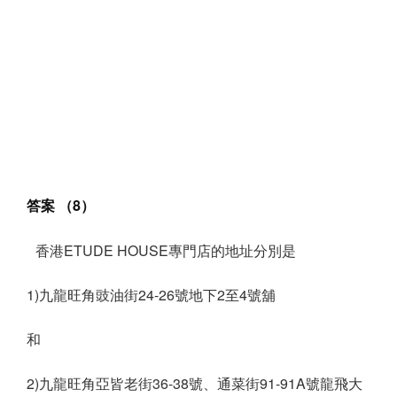
答案 （8）
香港ETUDE HOUSE專門店的地址分別是
1)九龍旺角豉油街24-26號地下2至4號舖
和
2)九龍旺角亞皆老街36-38號、通菜街91-91A號龍飛大