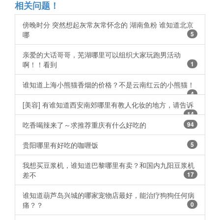
相关问题！
傍晚时分 突然想起灰常灰常怀念的 湖南鱼粉 谁知道北京
哪
5
亲爱的大话哥哥，芜湖哪里可以组织大家玩跑男活动
啊！！看到
1
谁知道上海小熊猫香烟的价格？不是云南红云的小熊猫！
4
[美容] 有谁知道西安南郊哪里有教人化妆的地方，请告诉
14
吃香喝辣来了～求推荐重庆有什么好吃的 ​​​​
94
贵阳哪里有好吃的咖喱饭
5
我想买豆浆机，谁知道巴黎哪里有卖？和国内九阳豆浆机
差不
17
谁知道葫芦岛兴城的哪家宠物店最好，能治疗狗狗任何病
痛？？
0