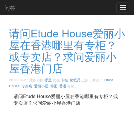
问答
Toggl
navig
请问Etude House爱丽小
屋在香港哪里有专柜？
或专卖店？求问爱丽小
屋香港门店
2013-04-27
此条目由
哪里
发在
专柜
,
化妆品
上的，并贴了
Etude
House
,
专卖店
,
爱丽小屋
,
韩国
,
香港
标签。
请问Etude House爱丽小屋在香港哪里有专柜？或
专卖店？求问爱丽小屋香港门店