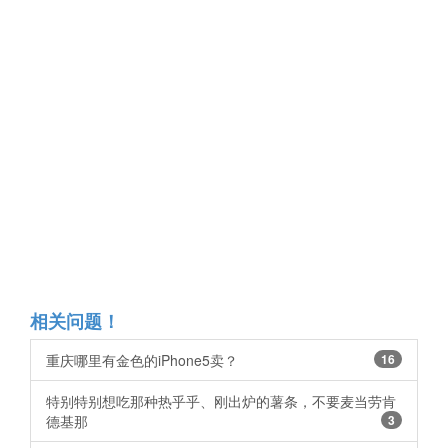
相关问题！
重庆哪里有金色的iPhone5卖？
16
特别特别想吃那种热乎乎、刚出炉的薯条，不要麦当劳肯
德基那
3