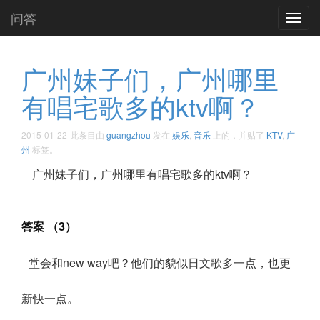
问答
Toggl
navig
广州妹子们，广州哪里
有唱宅歌多的ktv啊？
2015-01-22
此条目由
guangzhou
发在
娱乐
,
音乐
上的，并贴了
KTV
,
广
州
标签。
广州妹子们，广州哪里有唱宅歌多的ktv啊？
答案 （3）
堂会和new way吧？他们的貌似日文歌多一点，也更
新快一点。