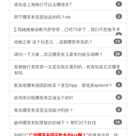
谁知道上海骑行可以去哪借车?
1
西宁哪里有卖蛋挞皮的吗？via
2
[] 我姥姥被诊断为胆管癌，已经73岁了，我们不想做手术
5
动物之家 这个玩意儿 ，成都哪里有卖的？
13
请问一下大家，武汉哪里有儿童室内娱乐场啊？
26
首都银行竟然第一次是在南京看到的，有谁知道北京哪里
有吗
1
新加坡哪有德国奶粉卖？喜宝hipp、爱他美aptamil？
4
咨询库尔勒哪里有定做这个的吖
6
青岛哪里有卖莲花清瘟冲剂的？
4
扬州哪里有刻章较好的铺子？ 帮忙问下好伐
10
别错过
“广州哪里有唱宅歌多的ktv啊？”
的更多信息，猛