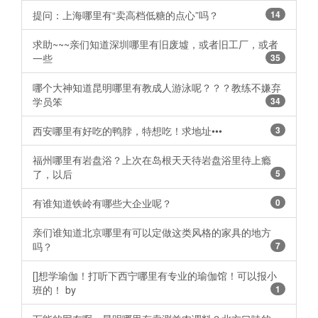
提问：上海哪里有“卖高档低糖的点心”吗？
14
求助~~~亲们知道深圳哪里有旧废墟，或者旧工厂，或者
一些
35
哪个大神知道昆明哪里有教成人游泳呢？？？教练不嫌弃
学员笨
34
西安哪里有好吃的鸭脖，特想吃！求地址•••
3
福州哪里有岩盘浴？上次在岛根天天待岩盘浴里待上瘾
了，以后
5
有谁知道铁岭有哪些大企业呢？ ​​​​
0
亲们谁知道北京哪里有可以定做这类风格的家具的地方
吗？
7
[]想学瑜伽！打听下西宁哪里有专业的瑜伽馆！可以报小
班的！ by
1