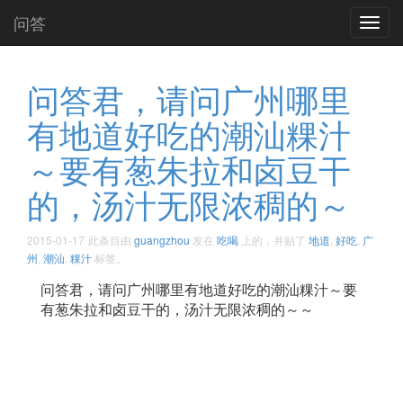
问答
Toggl
navig
问答君，请问广州哪里
有地道好吃的潮汕粿汁
～要有葱朱拉和卤豆干
的，汤汁无限浓稠的～
2015-01-17
此条目由
guangzhou
发在
吃喝
上的，并贴了
地道
,
好吃
,
广
州
,
潮汕
,
粿汁
标签。
问答君，请问广州哪里有地道好吃的潮汕粿汁～要
有葱朱拉和卤豆干的，汤汁无限浓稠的～～