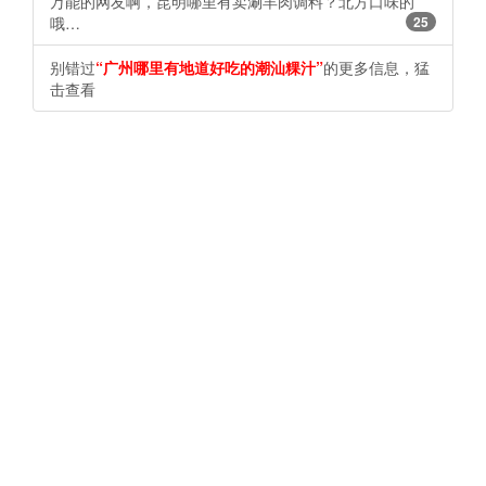
万能的网友啊，昆明哪里有卖涮羊肉调料？北方口味的
哦…
25
别错过
“广州哪里有地道好吃的潮汕粿汁”
的更多信息，猛
击查看