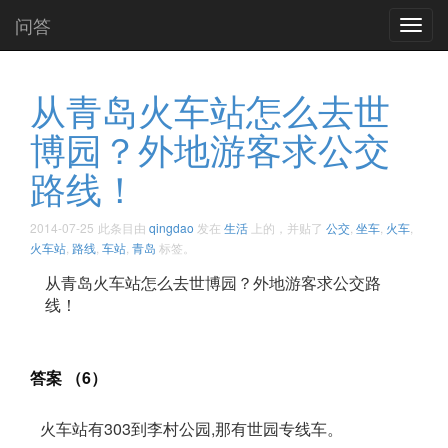
问答
Toggl
navig
从青岛火车站怎么去世
博园？外地游客求公交
路线！
2014-07-25
此条目由
qingdao
发在
生活
上的，并贴了
公交
,
坐车
,
火车
,
火车站
,
路线
,
车站
,
青岛
标签。
从青岛火车站怎么去世博园？外地游客求公交路
线！
答案 （6）
火车站有303到李村公园,那有世园专线车。