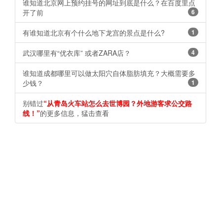
谁知道北京网上预约挂号的网址到底是什么？在百度里点
开了前
6
有谁知道北京有个什么地下龙宫的景点是什么?
1
武汉哪里有“优衣库” 或者ZARA店？
4
谁知道成都哪里可以做太阳穴自体脂肪填充？大概需要多
少钱？
1
别错过
“从青岛火车站怎么去世博园？外地游客求公交路
线！”
的更多信息，猛击查看