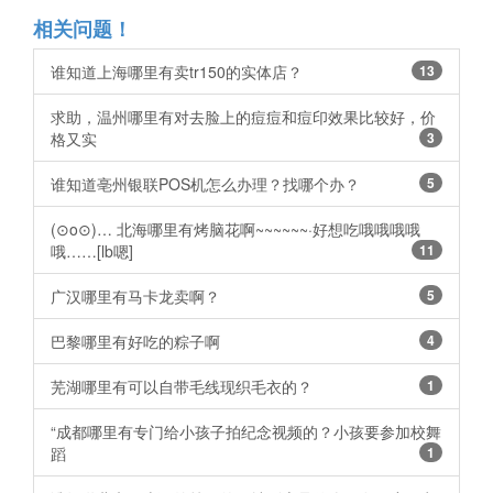
相关问题！
谁知道上海哪里有卖tr150的实体店？
13
求助，温州哪里有对去脸上的痘痘和痘印效果比较好，价
格又实
3
谁知道亳州银联POS机怎么办理？找哪个办？ ​​​​
5
(⊙o⊙)… 北海哪里有烤脑花啊~~~~~~·好想吃哦哦哦哦
哦……[lb嗯]
11
广汉哪里有马卡龙卖啊？
5
巴黎哪里有好吃的粽子啊
4
芜湖哪里有可以自带毛线现织毛衣的？
1
“成都哪里有专门给小孩子拍纪念视频的？小孩要参加校舞
蹈
1