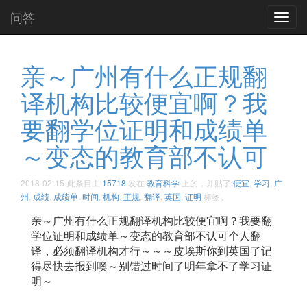
问答
Toggl
navig
亲～广州有什么正规翻
译机构比较便宜啊？我
要翻学位证明和成绩单
～变态的教育部不认可
2018-02-15
此条目由
15718
发在
教育科学
上的，并贴了
便宜
,
学习
,
广
州
,
成绩
,
成绩单
,
时间
,
机构
,
正规
,
翻译
,
英国
,
证明
标签。
亲～广州有什么正规翻译机构比较便宜啊？我要翻
学位证明和成绩单～变态的教育部不认可个人翻
译，必须翻译机构才行～～～皮埃斯你到英国了记
得尽快去报到噢～别错过时间了明年拿不了学习证
明～ ​​​​