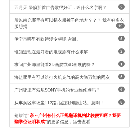
五月天 绿箭那首广告歌很好听，叫什么名字啊？
2
所以南充哪里有可以捐衣服裤子的地方？？？ 我有好多衣
服想捐
19
伊宁市哪里有欧诗漫专柜呢 谢谢。 ​​​​
5
谁知道现在最好看的电视剧有什么求解 ​​​​
2
求问广州哪里能看3D画展或4D画展的呀？
1
海盐哪里有可以给打火机充气的高大尚万能的网友
5
广州哪里有索尼SONY手机的专业维修点吗？
6
从丰润区车场坐112路几点能到唐山站。急啊！
8
别错过
“亲～广州有什么正规翻译机构比较便宜啊？我要
翻学位证明和成”
的更多信息，猛击查看