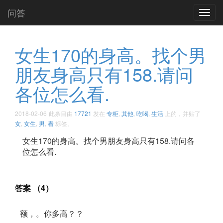
问答
Toggl
navig
女生170的身高。找个男
朋友身高只有158.请问
各位怎么看. ​​​​
2018-02-06
此条目由
17721
发在
专柜
,
其他
,
吃喝
,
生活
上的，并贴了
女
,
女生
,
男
,
看
标签。
女生170的身高。找个男朋友身高只有158.请问各
位怎么看. ​​​​
答案 （4）
额，。你多高？？