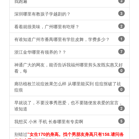
我跑遍
3
深圳哪里有教孩子学越剧的？
3
看着就很美味，广州哪里有吃呀？
2
有谁知道广州市番禺哪里有学肚皮舞，学费多少？
1
浙江金华哪里有领养的？？
7
神通广大的网友，能否告诉我福州哪里剪头发既实惠又好
看，每
0
廊坊植枚兰祛痘效果怎么样 从哪里能买到 痘痘抠破了祛
痘痕
0
早就说了，不要没事秀恩爱，也不要随便发表爱的宣言，
谁知道
2
我想买 小米 手机 长春哪里有专卖啊
5
别错过
“女生170的身高。找个男朋友身高只有158.请问各