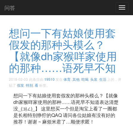
问答
Toggl
navig
想问一下有姑娘使用套
假发的那种头模么？
【就像dh家猴咩家使用
的那种……语死早不知
2018-02-03
此条目由
19510
发在
体育
,
其他
,
吃喝
,
头发
,
生活
上的，并
贴了
假发
,
特别
,
看
标签。
想问一下有姑娘使用套假发的那种头模么？【就像
dh家猴咩家使用的那种……语死早不知道表达清楚
没_(:з)∠)_】 这里想买一个但是淘宝上看了一圈都
是长相特别狰狞的QAQ 请问各位姑娘有没有好的
推荐！谢谢 ~ 麻烦米君了…顺便求匿！ ​​​​