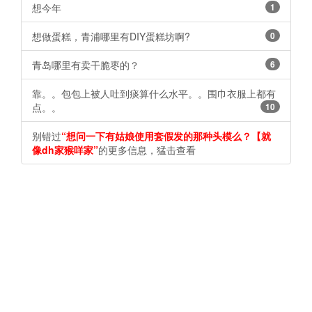
想今年
1
想做蛋糕，青浦哪里有DIY蛋糕坊啊?
0
青岛哪里有卖干脆枣的？
6
靠。。包包上被人吐到痰算什么水平。。围巾衣服上都有
点。。
10
别错过
“想问一下有姑娘使用套假发的那种头模么？【就
像dh家猴咩家”
的更多信息，猛击查看