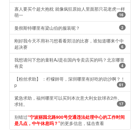
寡人要买个超大抱枕 就像疯狂原始人里面那只花老虎一样
萌一
16
曼彻斯特哪里有梁山伯的服装呢？
2
刚好我今天不用补习想看看郑洁的比赛，谁知道哪来个中
超决赛
6
我想请问下您的童鞋AJ是在国内专卖店买的吗？北京哪里
有卖
4
【粉丝求助】 ：柠檬帥哥，深圳哪里有好吃的叻沙啊？！
p
61
紧急求助，福州哪里可以买到本次意大利女款球衣2件。
求转。
17
别错过
“宁波丽园北路900号交通违法处理中心的工作时间
是几点，中午休息吗？”
的更多信息，猛击查看