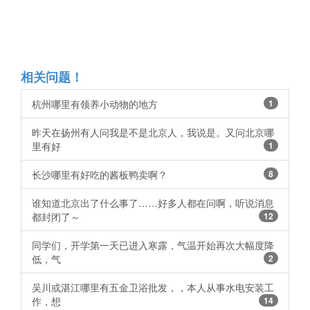
相关问题！
杭州哪里有领养小动物的地方
1
昨天在扬州有人问我是不是北京人，我说是。又问北京哪
里有好
1
长沙哪里有好吃的酱板鸭卖啊？
8
谁知道北京出了什么事了……好多人都在问啊，听说消息
都封闭了～
12
同学们，开学第一天已进入寒露，气温开始再次大幅度降
低，气
2
吴川或湛江哪里有五金卫浴批发，，本人从事水电安装工
作，想
14