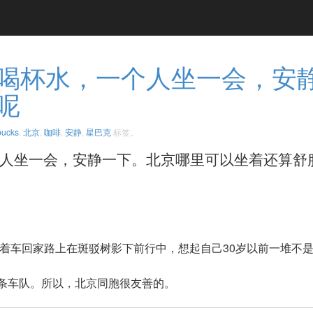
喝杯水，一个人坐一会，安
呢
bucks
,
北京
,
咖啡
,
安静
,
星巴克
标签。
坐一会，安静一下。北京哪里可以坐着还算舒服宁静呢
着车回家路上在斑驳树影下前行中，想起自己30岁以前一堆不是
一条车队。所以，北京同胞很友善的。