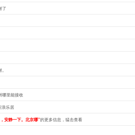
谢了
。
谢。
州哪里能接收
新浪乐居
，安静一下。北京哪”
的更多信息，猛击查看