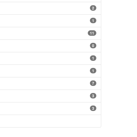
2
1
11
0
1
1
7
3
3