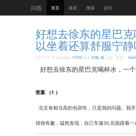
问答
首页
最新
搜索
提问
好想去徐东的星巴克
以坐着还算舒服宁静
2017-08-10
此条目由
13763
发在
吃喝
,
喝
上的，并贴了
Star
好想去徐东的星巴克喝杯水，一个人
答案 （1 ）
北京有相当高的包容性，只是我的问题。我开
得很有趣，猛然发现，自己车速30,后面跟着