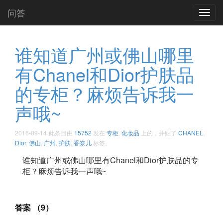
问答
Toggl
navig
谁知道广州或佛山哪里
有Chanel和Dior护肤品
的专柜？麻烦告诉我一
声哦~
2016-09-14
此条目由
15752
发在
专柜
,
化妆品
上的，并贴了
CHANEL
,
Dior
,
佛山
,
广州
,
护肤
,
香奈儿
标签。
谁知道广州或佛山哪里有Chanel和Dior护肤品的专
柜？麻烦告诉我一声哦~
答案 （9）