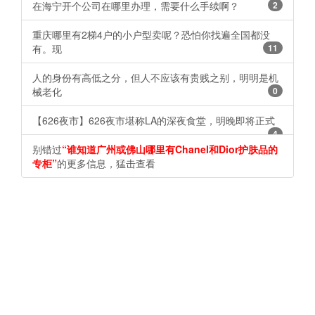
在海宁开个公司在哪里办理，需要什么手续啊？
2
重庆哪里有2梯4户的小户型卖呢？恐怕你找遍全国都没
有。现
11
人的身份有高低之分，但人不应该有贵贱之别，明明是机
械老化
0
【626夜市】626夜市堪称LA的深夜食堂，明晚即将正式
4
别错过
“谁知道广州或佛山哪里有Chanel和Dior护肤品的
专柜”
的更多信息，猛击查看