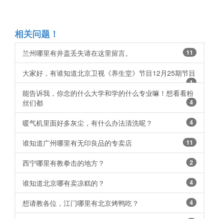
相关问题！
兰州哪里有井盖丢失请在这里留言。
11
大家好，有谁知道北京卫视《养生堂》节目12月25期节目
1
能告诉我，你念的什么大学和学的什么专业嘛！想看看粉
丝们都
4
暖气机里面好多灰尘，有什么办法清洗呢？
4
谁知道广州哪里有无印良品的专卖店
11
西宁哪里有教拳击的地方？
2
谁知道北京哪有卖凉糕的？
4
想请教各位，江门哪里有北京烤鸭吃？
4