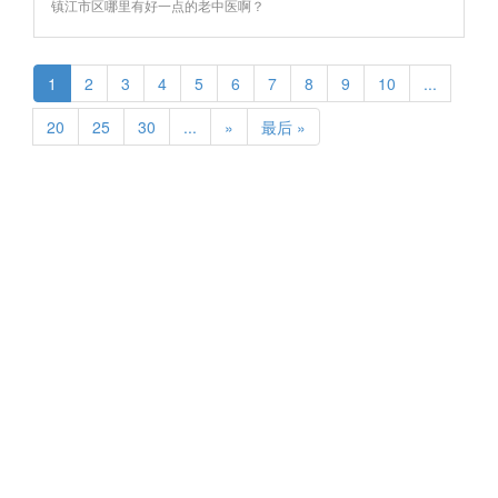
镇江市区哪里有好一点的老中医啊？ ​​​​
1
2
3
4
5
6
7
8
9
10
...
20
25
30
...
»
最后 »