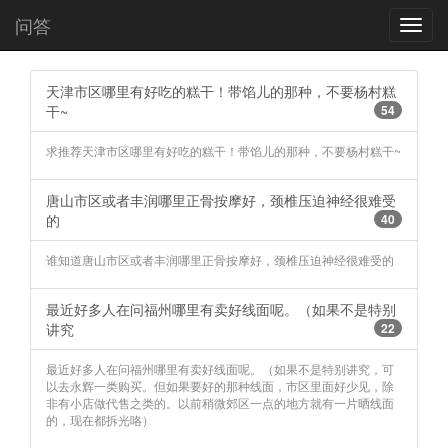
问答
Toggl
navig
天津市区哪里有好吃的糕干！带馅儿的那种，不要杨村糕
干~
54
求推荐天津市区哪里有好吃的糕干！带馅儿的那种，不要杨村糕干~
唐山市区或者丰润哪里正骨按摩好，颈椎压迫神经很难受
的
40
谁知道唐山市区或者丰润哪里正骨按摩好，颈椎压迫神经很难受的
最近好多人在问福州哪里有卖好线面呢。（如果不是特别
讲究
22
最近好多人在问福州哪里有卖好线面呢。（如果不是特别讲究，可
以去永辉一类购买。但如果要好的那种线面，市区里面好少见，除
非有小店做代售之类的。以前稍微郊区一点的地方就有一片晒线面
的，现在都拆光咯）